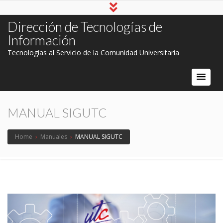
Dirección de Tecnologías de
Información
Tecnologías al Servicio de la Comunidad Universitaria
MANUAL SIGUTC
Home
›
Manuales
›
MANUAL SIGUTC