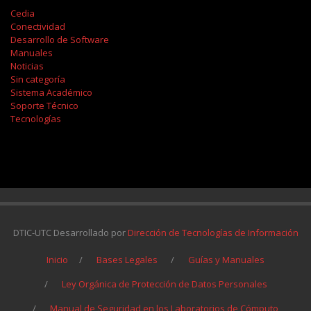
Cedia
Conectividad
Desarrollo de Software
Manuales
Noticias
Sin categoría
Sistema Académico
Soporte Técnico
Tecnologías
DTIC-UTC Desarrollado por
Dirección de Tecnologías de Información
Inicio
Bases Legales
Guías y Manuales
Ley Orgánica de Protección de Datos Personales
Manual de Seguridad en los Laboratorios de Cómputo